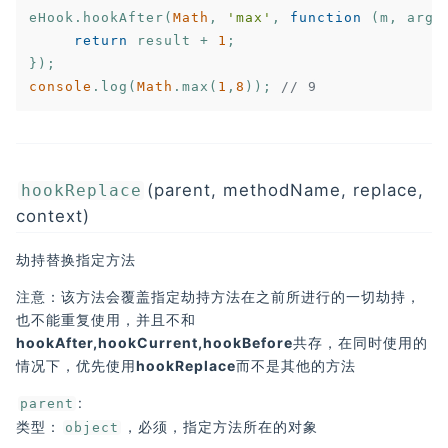
eHook.hookAfter(
Math
, 
'max'
, 
function
 (
m, args
return
 result + 
1
;

console
.log(
Math
.max(
1
,
8
)); 
// 9
(parent, methodName, replace,
hookReplace
context)
劫持替换指定方法
注意：该方法会覆盖指定劫持方法在之前所进行的一切劫持，
也不能重复使用，并且不和
hookAfter,hookCurrent,hookBefore共存，在同时使用的
情况下，优先使用hookReplace而不是其他的方法
:
parent
类型：
，必须，指定方法所在的对象
object