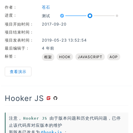
作者：
苍石
进度：
测试
Progress: 50%
开发
测试
成熟版本
项目开始时间：
2017-09-20
项目结束时间：
项目发表时间：
2019-05-23 13:52:54
最后编辑于：
4 年前
标签：
框架
HOOK
JAVASCRIPT
AOP
查看演示
Hooker JS
注意，
由于版本问题和历史代码问题，已停
Hooker JS
止该代码库对应版本的维护
新版本已改名为
：
@hook-js