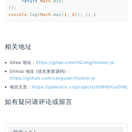
return
Math
.min;

console
.log(
Math
.max(
1
, 
8
)); 
// 1
相关地址
Gitee 地址：
https://gitee.com/HGJing/hooker-js
Github 地址 (优先更新源码)：
https://github.com/canguser/hooker-js
项目主页：
https://palerock.cn/projects/006HDUuOhBj
如有疑问请评论或留言