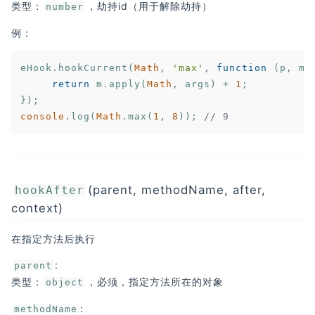
类型：
，劫持id（用于解除劫持）
number
例：
eHook.hookCurrent(
Math
, 
'max'
, 
function
 (
p, m,
return
 m.apply(
Math
, args) + 
1
;

console
.log(
Math
.max(
1
, 
8
)); 
// 9
(parent, methodName, after,
hookAfter
context)
在指定方法后执行
:
parent
类型：
，必须，指定方法所在的对象
object
:
methodName