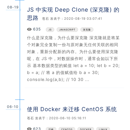
08-19
JS 中实现 Deep Clone (深克隆) 的
思路
苍石
发表于：2020-08-19 03:07:41
Views
635
JS
JAVASCRIPT
深克隆
什么是深克隆，为什么要深克隆 深克隆就是将某
个对象完全复制一份与原对象无任何关联的相同
对象，重新分配新的内存。为什么要使用深克隆
呢，在 JS 中，对数据操作时，通常会如以下所
示 基本数据类型的赋值 let a = 10; let b = 20;
b = a; // 将 a 的值赋值给 b a = 30;
console.log(a,b); // 10 30 ...
06-10
使用 Docker 来迁移 CentOS 系统
苍石
发表于：2020-06-10 05:16:11
Views
623
迁移
CENTOS
DOCKER
LINUX