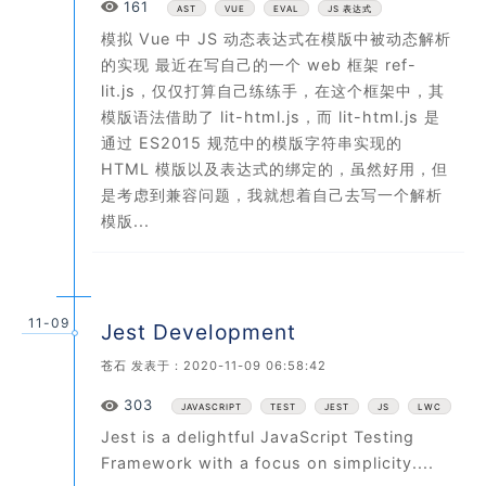
Views
161
AST
VUE
EVAL
JS 表达式
模拟 Vue 中 JS 动态表达式在模版中被动态解析
的实现 最近在写自己的一个 web 框架 ref-
lit.js，仅仅打算自己练练手，在这个框架中，其
模版语法借助了 lit-html.js，而 lit-html.js 是
通过 ES2015 规范中的模版字符串实现的
HTML 模版以及表达式的绑定的，虽然好用，但
是考虑到兼容问题，我就想着自己去写一个解析
模版...
11-09
Jest Development
苍石
发表于：2020-11-09 06:58:42
Views
303
JAVASCRIPT
TEST
JEST
JS
LWC
Jest is a delightful JavaScript Testing
Framework with a focus on simplicity....