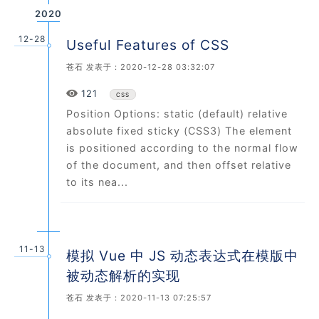
2020
12-28
Useful Features of CSS
苍石
发表于：2020-12-28 03:32:07
Views
121
CSS
Position Options: static (default) relative
absolute fixed sticky (CSS3) The element
is positioned according to the normal flow
of the document, and then offset relative
to its nea...
11-13
模拟 Vue 中 JS 动态表达式在模版中
被动态解析的实现
苍石
发表于：2020-11-13 07:25:57