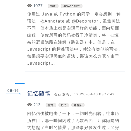
Views
1077
VUE
JAVASCRIPT
使用过 Java 或 Python 的同学一定会想到一种
语法：@Annotate 或 @Decorator，虽然叫法
不同，但本质上都是实现同样的功能，面向切面
编程，使你所写的代码变得干净清爽，将一些复
杂的逻辑隐藏在注解（装饰器）中。但是，在
Javascript 的标准语法中，并没有类似的写法，
如果想要实现类似的语法，那该怎么办呢？由于
Javascript...
09-16
记忆随笔
苍石
发表于：2020-09-16 03:17:42
Views
212
随笔
记忆
苍石居
回忆仿佛被电击了一下，一切时光倒转，往事历
历在目，那一瞬间闪过了无数画面，让你隐隐约
约想起了当时的情景，那些事好像发生过，又好